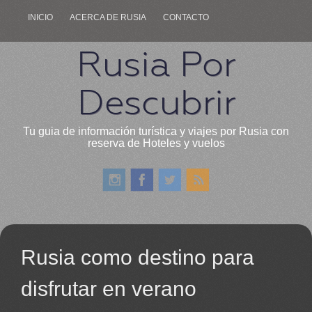
INICIO
ACERCA DE RUSIA
CONTACTO
Rusia Por
Descubrir
Tu guia de información turística y viajes por Rusia con
reserva de Hoteles y vuelos
Rusia como destino para
disfrutar en verano