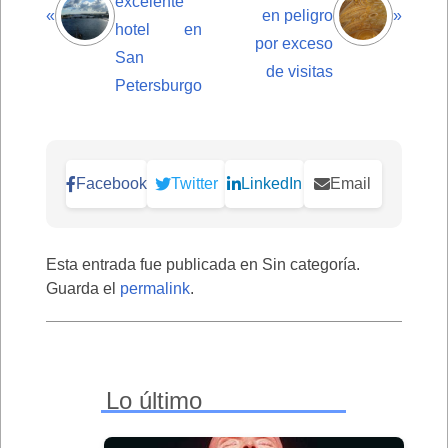
excelente
«
en peligro
»
hotel en
por exceso
San
de visitas
Petersburgo
Facebook
Twitter
LinkedIn
Email
Esta entrada fue publicada en Sin categoría.
Guarda el
permalink
.
Lo último