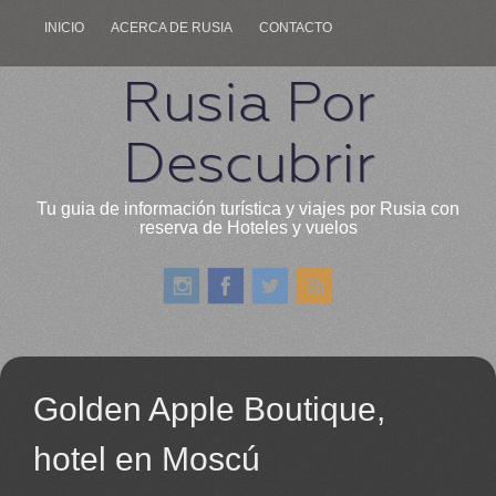
INICIO
ACERCA DE RUSIA
CONTACTO
Rusia Por
Descubrir
Tu guia de información turística y viajes por Rusia con
reserva de Hoteles y vuelos
Golden Apple Boutique,
hotel en Moscú