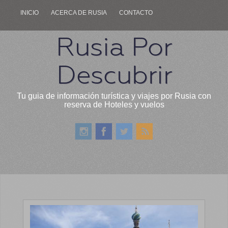
INICIO
ACERCA DE RUSIA
CONTACTO
Rusia Por
Descubrir
Tu guia de información turística y viajes por Rusia con
reserva de Hoteles y vuelos