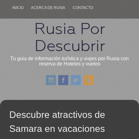
INICIO
ACERCA DE RUSIA
CONTACTO
Rusia Por
Descubrir
Tu guia de información turística y viajes por Rusia con
reserva de Hoteles y vuelos
Descubre atractivos de
Samara en vacaciones