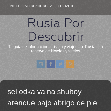
INICIO
ACERCA DE RUSIA
CONTACTO
Rusia Por
Descubrir
Tu guia de información turística y viajes por Rusia con
reserva de Hoteles y vuelos
seliodka vaina shuboy
arenque bajo abrigo de piel