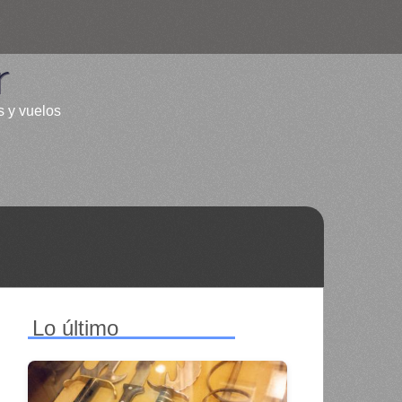
r
s y vuelos
Lo último