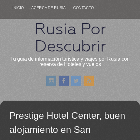
INICIO
ACERCA DE RUSIA
CONTACTO
Rusia Por
Descubrir
Tu guia de información turística y viajes por Rusia con
reserva de Hoteles y vuelos
Prestige Hotel Center, buen
alojamiento en San