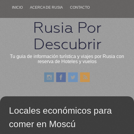
INICIO
ACERCA DE RUSIA
CONTACTO
Rusia Por
Descubrir
Tu guia de información turística y viajes por Rusia con
reserva de Hoteles y vuelos
Locales económicos para
comer en Moscú