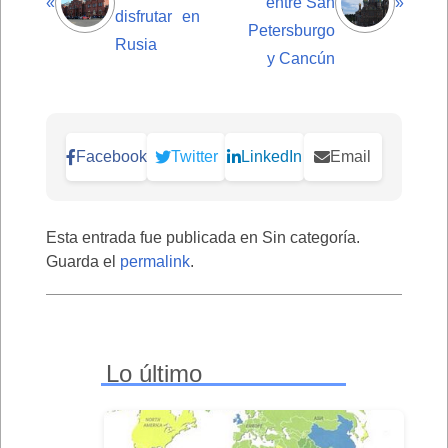
«
entre San
»
disfrutar en
Petersburgo
Rusia
y Cancún
Facebook
Twitter
LinkedIn
Email
Esta entrada fue publicada en Sin categoría.
Guarda el
permalink
.
Lo último