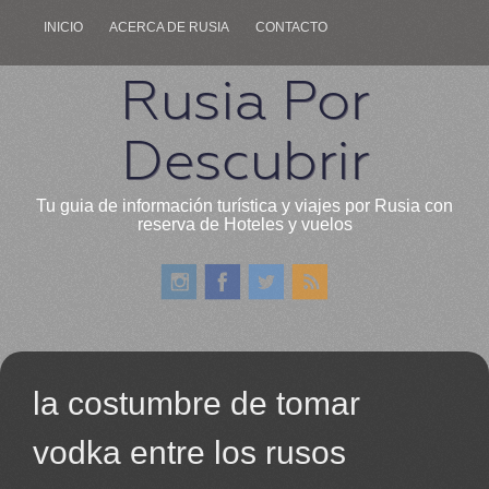
INICIO
ACERCA DE RUSIA
CONTACTO
Rusia Por
Descubrir
Tu guia de información turística y viajes por Rusia con
reserva de Hoteles y vuelos
la costumbre de tomar
vodka entre los rusos