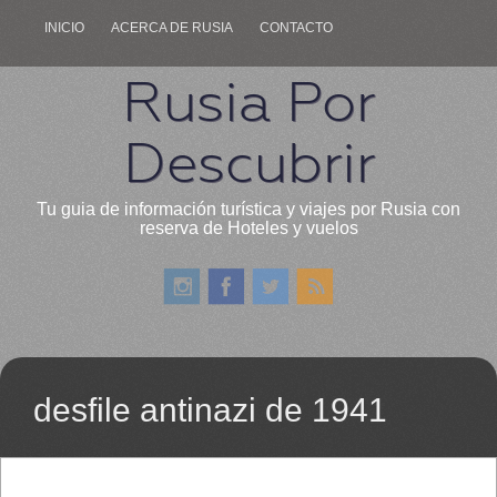
INICIO
ACERCA DE RUSIA
CONTACTO
Rusia Por
Descubrir
Tu guia de información turística y viajes por Rusia con
reserva de Hoteles y vuelos
desfile antinazi de 1941