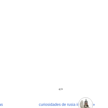
«>
as
curiosidades de rusia ii
»