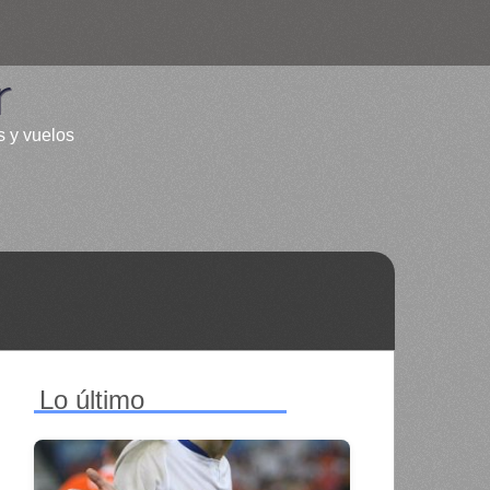
r
s y vuelos
Lo último