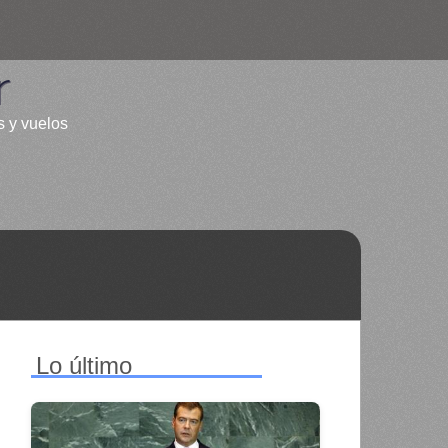
r
s y vuelos
Lo último