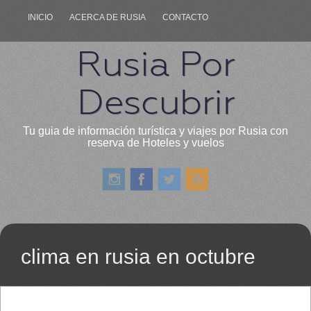
INICIO
ACERCA DE RUSIA
CONTACTO
Rusia Por
Descubrir
Tu guia de información turística y viajes por Rusia con
reserva de Hoteles y vuelos
clima en rusia en octubre